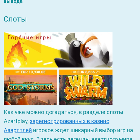
вывода
Слоты
Как уже можно догадаться, в разделе слоты
Azartplay,
зарегистрированных в казино
Азартплей
игроков ждет шикарный выбор игр на
любой вкус. Здесь есть легенды азартного мира