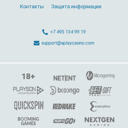
Контакты
Защита информации
+7 495 134 99 19
support@aplaycasino.com
18+