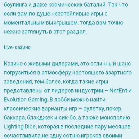
боулинга и даже космических баталий. Так что
если вам по душе незатейливые игры с
моментальным выигрышем, тогда вам точно
нежно заглянуть в этот раздел.
Live-казино
Казино с живыми дилерами, это отличный шанс
погрузиться в атмосферу настоящего азартного
заведения, тем более, когда такие игры
представлены от лидеров индустрии – NetEnt и
Evolution Gaming. В лобби можно найти
классические варианты игр – рулетку, покер,
баккара, блэкджек и сик-бо, а также монополию
Lighting Dice, которая в последние пару месяцев
осчастливила не одну сотню игроков своими