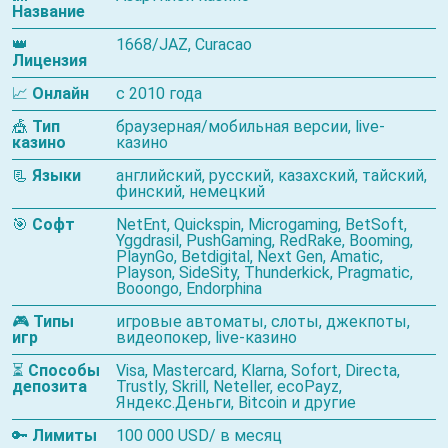
Название
👑
1668/JAZ, Curacao
Лицензия
📈
Онлайн
с 2010 года
🎪
Тип
браузерная/мобильная версии, live-
казино
казино
📃
Языки
английский, русский, казахский, тайский,
финский, немецкий
🎯
Софт
NetEnt, Quickspin, Microgaming, BetSoft,
Yggdrasil, PushGaming, RedRake, Booming,
PlaynGo, Betdigital, Next Gen, Amatic,
Playson, SideSity, Thunderkick, Pragmatic,
Booongo, Endorphina
🎮
Типы
игровые автоматы, слоты, джекпоты,
игр
видеопокер, live-казино
⏳
Способы
Visa, Mastercard, Klarna, Sofort, Directa,
депозита
Trustly, Skrill, Neteller, ecoPayz,
Яндекc.Деньги, Bitcoin и другие
🔑
Лимиты
100 000 USD/ в месяц