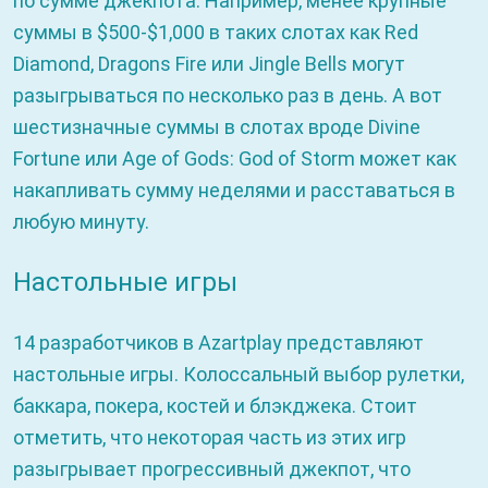
по сумме джекпота. Например, менее крупные
суммы в $500-$1,000 в таких слотах как Red
Diamond, Dragons Fire или Jingle Bells могут
разыгрываться по несколько раз в день. А вот
шестизначные суммы в слотах вроде Divine
Fortune или Age of Gods: God of Storm может как
накапливать сумму неделями и расставаться в
любую минуту.
Настольные игры
14 разработчиков в Azartplay представляют
настольные игры. Колоссальный выбор рулетки,
баккара, покера, костей и блэкджека. Стоит
отметить, что некоторая часть из этих игр
разыгрывает прогрессивный джекпот, что