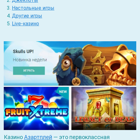
Джекпоты
Настольные игры
Другие игры
Live-казино
Казино
Азартплей
— это первоклассная