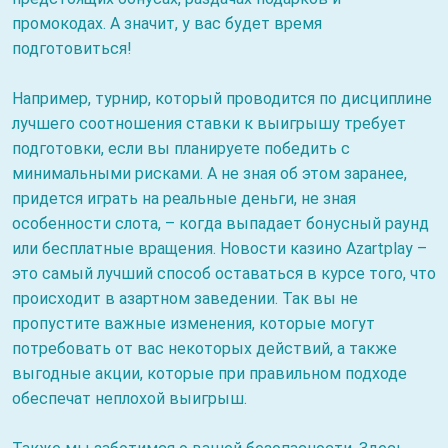
промокодах. А значит, у вас будет время
подготовиться!
Например, турнир, который проводится по дисциплине
лучшего соотношения ставки к выигрышу требует
подготовки, если вы планируете победить с
минимальными рисками. А не зная об этом заранее,
придется играть на реальные деньги, не зная
особенности слота, – когда выпадает бонусный раунд
или бесплатные вращения. Новости казино Azartplay –
это самый лучший способ оставаться в курсе того, что
происходит в азартном заведении. Так вы не
пропустите важные изменения, которые могут
потребовать от вас некоторых действий, а также
выгодные акции, которые при правильном подходе
обеспечат неплохой выигрыш.