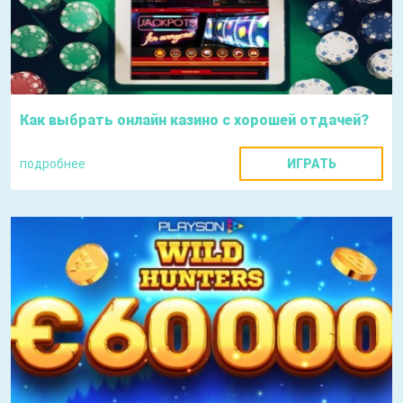
Как выбрать онлайн казино с хорошей отдачей?
подробнее
ИГРАТЬ