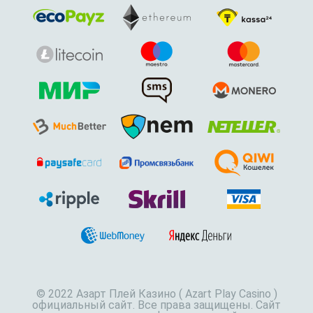
© 2022 Азарт Плей Казино ( Azart Play Casino )
официальный сайт. Все права защищены. Сайт